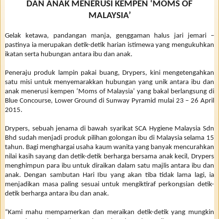
DAN ANAK MENERUSI KEMPEN ‘MOMS OF
MALAYSIA’
Gelak ketawa, pandangan manja, genggaman halus jari jemari –
pastinya ia merupakan detik-detik harian istimewa yang mengukuhkan
ikatan serta hubungan antara ibu dan anak.
Peneraju produk lampin pakai buang, Drypers, kini mengetengahkan
satu misi untuk menyemarakkan hubungan yang unik antara ibu dan
anak menerusi kempen ‘Moms of Malaysia’ yang bakal berlangsung di
Blue Concourse, Lower Ground di Sunway Pyramid mulai 23 – 26 April
2015.
Drypers, sebuah jenama di bawah syarikat SCA Hygiene Malaysia Sdn
Bhd sudah menjadi produk pilihan golongan ibu di Malaysia selama 15
tahun. Bagi menghargai usaha kaum wanita yang banyak mencurahkan
nilai kasih sayang dan detik-detik berharga bersama anak kecil, Drypers
menghimpun para ibu untuk diraikan dalam satu majlis antara ibu dan
anak. Dengan sambutan Hari Ibu yang akan tiba tidak lama lagi, ia
menjadikan masa paling sesuai untuk mengiktiraf perkongsian detik-
detik berharga antara ibu dan anak.
“Kami mahu mempamerkan dan meraikan detik-detik yang mungkin