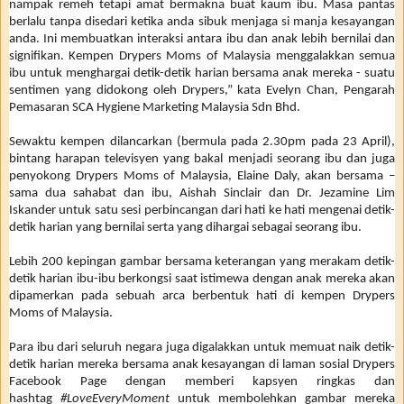
nampak remeh tetapi amat bermakna buat kaum ibu. Masa pantas
berlalu tanpa disedari ketika anda sibuk menjaga si manja kesayangan
anda. Ini membuatkan interaksi antara ibu dan anak lebih bernilai dan
signifikan. Kempen Drypers Moms of Malaysia menggalakkan semua
ibu untuk menghargai detik-detik harian bersama anak mereka - suatu
sentimen yang didokong oleh Drypers,” kata Evelyn Chan, Pengarah
Pemasaran SCA Hygiene Marketing Malaysia Sdn Bhd.
Sewaktu kempen dilancarkan (bermula pada 2.30pm pada 23 April),
bintang harapan televisyen yang bakal menjadi seorang ibu dan juga
penyokong Drypers Moms of Malaysia, Elaine Daly, akan bersama –
sama dua sahabat dan ibu, Aishah Sinclair dan Dr. Jezamine Lim
Iskander untuk satu sesi perbincangan dari hati ke hati mengenai detik-
detik harian yang bernilai serta yang dihargai sebagai seorang ibu.
Lebih 200 kepingan gambar bersama keterangan yang merakam detik-
detik harian ibu-ibu berkongsi saat istimewa dengan anak mereka akan
dipamerkan pada sebuah arca berbentuk hati di kempen Drypers
Moms of Malaysia.
Para ibu dari seluruh negara juga digalakkan untuk memuat naik detik-
detik harian mereka bersama anak kesayangan di laman sosial Drypers
Facebook Page dengan memberi kapsyen ringkas dan
hashtag
#LoveEveryMoment
untuk membolehkan gambar mereka